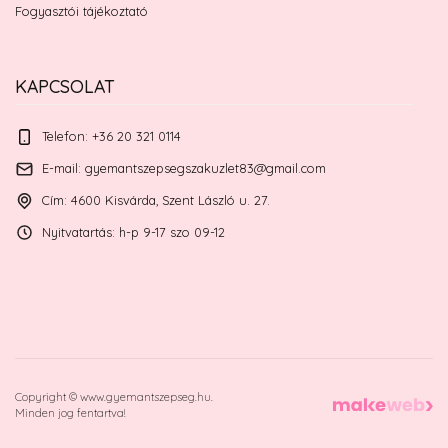
Fogyasztói tájékoztató
KAPCSOLAT
Telefon: +36 20 321 0114
E-mail: gyemantszepsegszakuzlet83@gmail.com
Cím: 4600 Kisvárda, Szent László u. 27.
Nyitvatartás: h-p 9-17 szo 09-12
Copyright © www.gyemantszepseg.hu.
Minden jog fentartva!