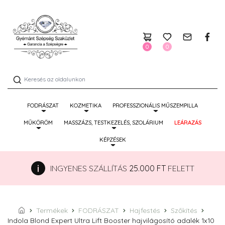
0
0
FODRÁSZAT
KOZMETIKA
PROFESSZIONÁLIS MŰSZEMPILLA
MŰKÖRÖM
MASSZÁZS, TESTKEZELÉS, SZOLÁRIUM
LEÁRAZÁS
KÉPZÉSEK
INGYENES SZÁLLÍTÁS
25.000 FT
FELETT
Termékek
FODRÁSZAT
Hajfestés
Szőkítés
Indola Blond Expert Ultra Lift Booster hajvilágosító adalék 1x10