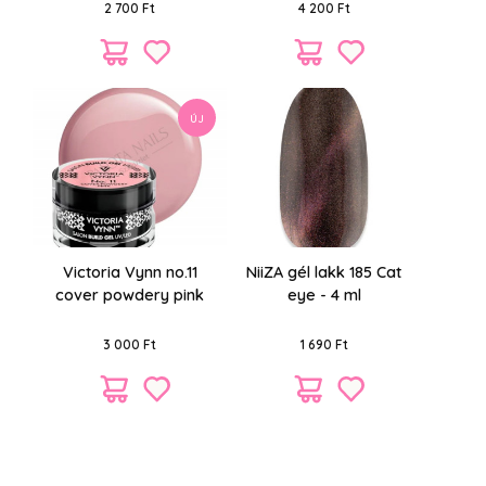
kondícionáló festett
2 700 Ft
4 200 Ft
hajra 500 ml
ÚJ
Victoria Vynn no.11
NiiZA gél lakk 185 Cat
cover powdery pink
eye - 4 ml
építőzselé 15ml
3 000 Ft
1 690 Ft