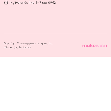
Nyitvatartás: h-p 9-17 szo 09-12
Copyright © www.gyemantszepseg.hu.
Minden jog fentartva!