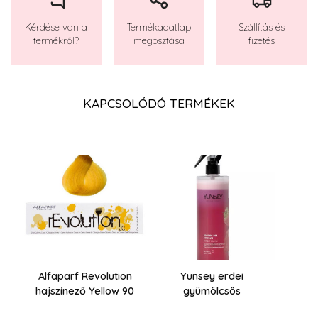
Kérdése van a
Termékadatlap
Szállítás és
termékről?
megosztása
fizetés
KAPCSOLÓDÓ TERMÉKEK
Alfaparf Revolution
Yunsey erdei
hajszínező Yellow 90
gyümölcsös
ml
kétfázisú