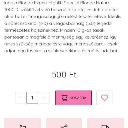
Indola Blonde Expert Highlift Special Blonde Natural
1000.0 szőkítővel való használatra kifejlesztett booster
akár hat színmagasságnyi emelést tesz lehetővé. Ideális
a sötét szőkétől (6.0) a világosbarnáig (5.0) terjedő
természetes hajszínekhez. Minden 10 g-os tasak
pontosan a megfelelő mennyiség egy keveréshez. Így
nincs szükség mérlegelésre vagy méricskélésre - csak
adjon egy tasakot a színkeverékhez, és máris indulhat.
500 Ft
-
+
1
KOSÁRBA