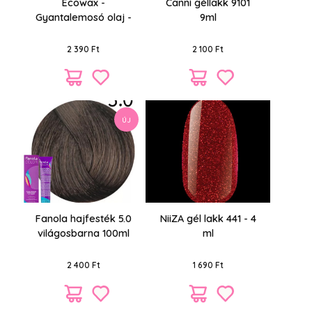
Ecowax -
Canni géllakk 9101
Gyantalemosó olaj -
9ml
500ml
2 390 Ft
2 100 Ft
ÚJ
Fanola hajfesték 5.0
NiiZA gél lakk 441 - 4
világosbarna 100ml
ml
2 400 Ft
1 690 Ft