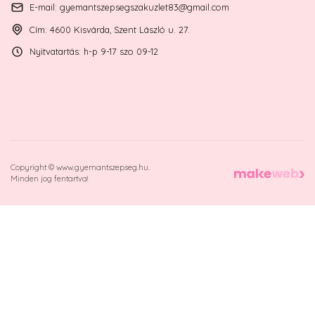
E-mail: gyemantszepsegszakuzlet83@gmail.com
Cím: 4600 Kisvárda, Szent László u. 27.
Nyitvatartás: h-p 9-17 szo 09-12
Copyright © www.gyemantszepseg.hu.
Minden jog fentartva!