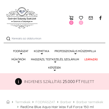
0
0
FODRÁSZAT
KOZMETIKA
PROFESSZIONÁLIS MŰSZEMPILLA
MŰKÖRÖM
MASSZÁZS, TESTKEZELÉS, SZOLÁRIUM
LEÁRAZÁS
KÉPZÉSEK
INGYENES SZÁLLÍTÁS
25.000 FT
FELETT
Termékek
FODRÁSZAT
Barber
Barber termékek
RedOne Blue Aqua Hair Wax Full Force 150 ml