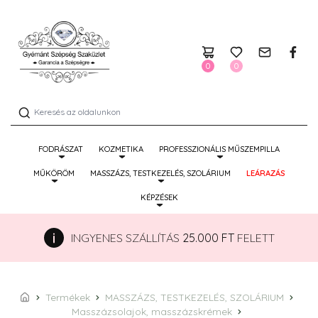
0
0
FODRÁSZAT
KOZMETIKA
PROFESSZIONÁLIS MŰSZEMPILLA
MŰKÖRÖM
MASSZÁZS, TESTKEZELÉS, SZOLÁRIUM
LEÁRAZÁS
KÉPZÉSEK
INGYENES SZÁLLÍTÁS
25.000 FT
FELETT
Termékek
MASSZÁZS, TESTKEZELÉS, SZOLÁRIUM
Masszázsolajok, masszázskrémek