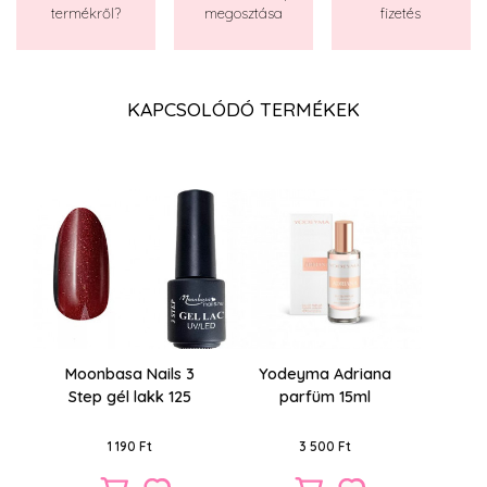
termékről?
megosztása
fizetés
KAPCSOLÓDÓ TERMÉKEK
Moonbasa Nails 3
Yodeyma Adriana
Step gél lakk 125
parfüm 15ml
Vörös varázslat 4 ml
1 190 Ft
3 500 Ft