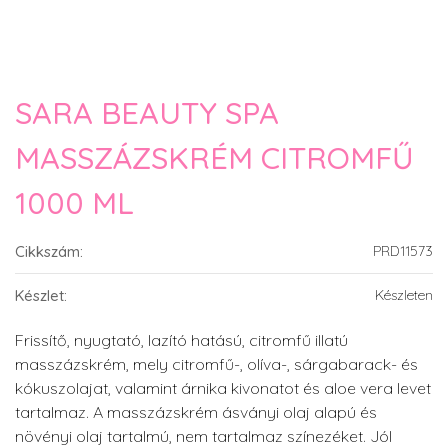
SARA BEAUTY SPA
MASSZÁZSKRÉM CITROMFŰ
1000 ML
Cikkszám:
PRD11573
Készlet:
Készleten
Frissítő, nyugtató, lazító hatású, citromfű illatú
masszázskrém, mely citromfű-, olíva-, sárgabarack- és
kókuszolajat, valamint árnika kivonatot és aloe vera levet
tartalmaz. A masszázskrém ásványi olaj alapú és
növényi olaj tartalmú, nem tartalmaz színezéket. Jól