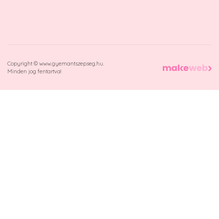
Copyright © www.gyemantszepseg.hu.
Minden jog fentartva!