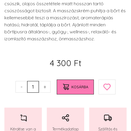
csúszik, olajos összetétele miatt hosszan tartó
csúszósságot biztosít. A masszázskrém puhítja a bőrt és
kellemesebbé teszi a masszírozást, aromaterápiás
hatású, hidratál, táplálja a bőrt. Ajánlott minden
bőrtípusra általános-, gyógy-, wellness-, relaxáló- és
izomlazító masszázshoz, önmasszázshoz.
4 300 Ft
-
+
1
KOSÁRBA
Kérdése van a
Termékadatlap
Szállítás és