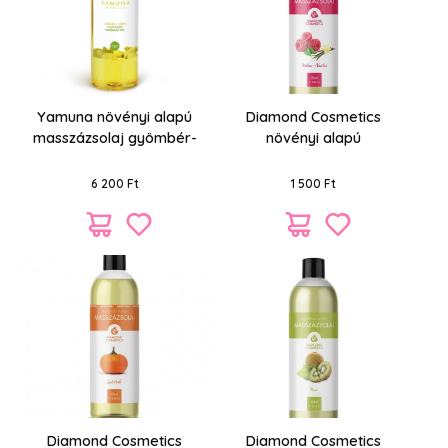
Yamuna növényi alapú
Diamond Cosmetics
masszázsolaj gyömbér-
növényi alapú
lime 1000 ml
masszázsolaj málna-
vanília 250 ml
6 200 Ft
1 500 Ft
Diamond Cosmetics
Diamond Cosmetics