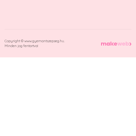
Copyright © www.gyemantszepseg.hu.
Minden jog fentartva!