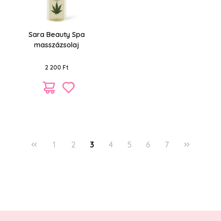
Sara Beauty Spa
masszázsolaj
kendermag 250 ml
2 200 Ft
1
2
3
4
5
6
7