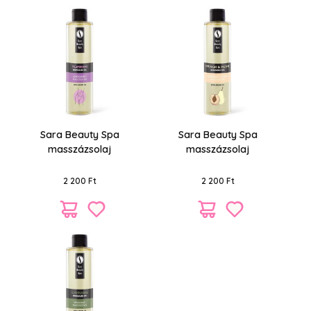
Sara Beauty Spa
Sara Beauty Spa
masszázsolaj
masszázsolaj
alakformáló 250 ml
őszibarack és körte 250
ml
2 200 Ft
2 200 Ft