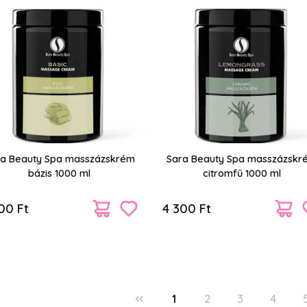
ra Beauty Spa masszázskrém
Sara Beauty Spa masszázskr
bázis 1000 ml
citromfű 1000 ml
00 Ft
4 300 Ft
1
2
3
4