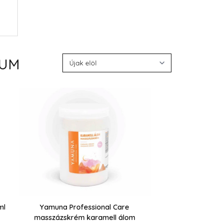
IUM
ml
Yamuna Professional Care
masszázskrém karamell álom