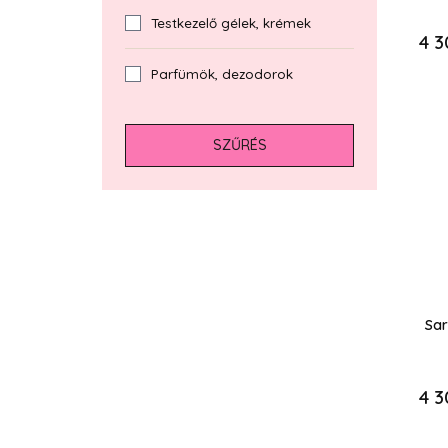
Testkezelő gélek, krémek
4 3
Parfümök, dezodorok
SZŰRÉS
Sa
4 3