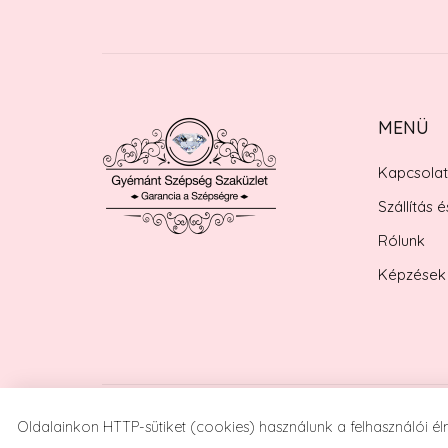
MENÜ
Kapcsolat
Szállítás é
Rólunk
Képzések
Copyright © www.gyemantszepseg.hu. Minden jog fent
Oldalainkon HTTP-sütiket (cookies) használunk a felhasználói 