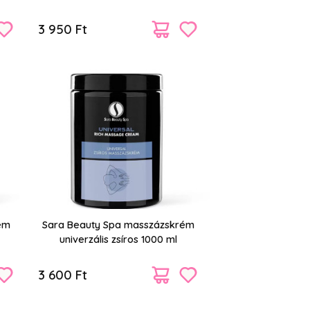
1020 g
3 950 Ft
ém
Sara Beauty Spa masszázskrém
univerzális zsíros 1000 ml
3 600 Ft