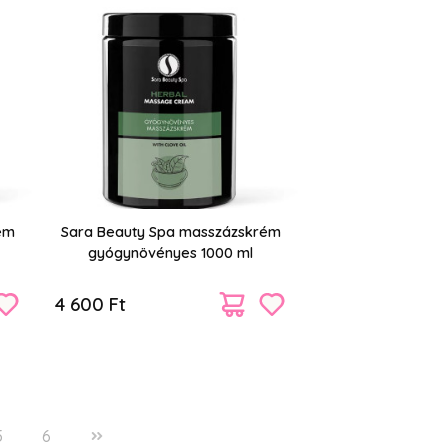
ém
Sara Beauty Spa masszázskrém
gyógynövényes 1000 ml
4 600 Ft
5
6